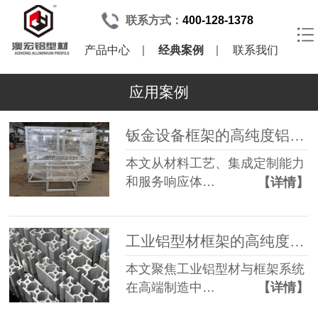
联系方式：
400-128-1378
产品中心
经典案例
联系我们
应用案例
钣金设备框架的高纯度铝材集成定制技术路径解析
本文从材料工艺、集成定制能力
和服务响应体…
【详情】
工业铝型材框架的高纯度集成定制与工程实践
本文聚焦工业铝型材与框架系统
在高端制造中…
【详情】