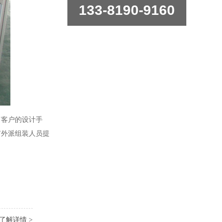
133-8190-9160
富客户的设计手
有外派组装人员提
了解详情 >