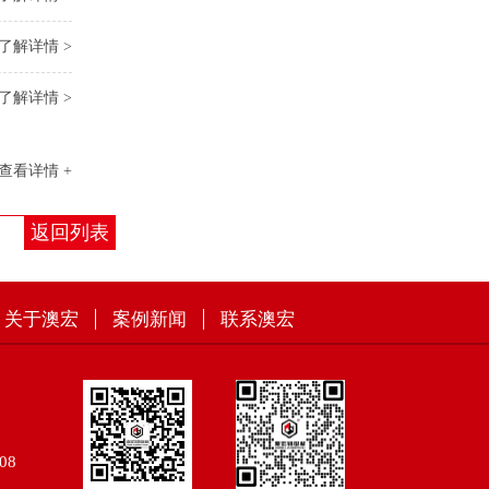
了解详情 >
了解详情 >
查看详情 +
返回列表
关于澳宏
案例新闻
联系澳宏
08