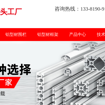
咨询热线：133-8190-9
头工厂
铝型材围栏
铝型材框架
产品中心
技