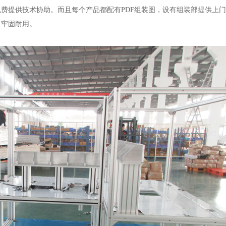
费提供技术协助。而且每个产品都配有PDF组装图，设有组装部提供上
，牢固耐用。