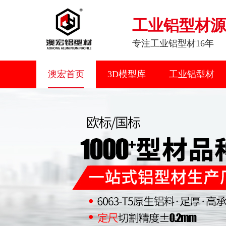
工业铝型材源
专注工业铝型材16年
澳宏首页
3D模型库
工业铝型材
联系我们