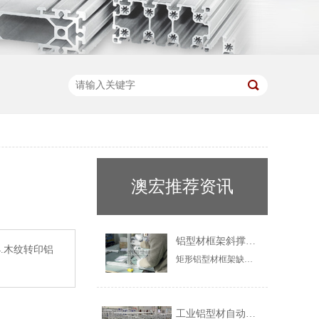
澳宏推荐资讯
铝型材框架斜撑：什么时候必须加？
.木纹转印铝
矩形铝型材框架缺少斜撑易晃动变形。本文解析斜撑的三角形稳定原理，指明长跨度、悬臂、受振动、高层框架4种必须加斜撑的场景，并介绍角件连接方法，助您科学设计稳固框架。
工业铝型材自动化框架：赋能智能制造产线升级