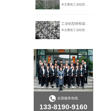
本文聚焦工业铝型材在自动化产线中的框架解决方案，涵盖机器人围栏、重载输送线支架构建，深入解析高强度型材选型、模块化快速装配及T型槽多功能集成技术，为智能制造设备升级提供专业参考。
工业铝型材框架的高纯度集成定制与工程实践
本文聚焦工业铝型材与框架系统在高端制造中的选型痛点，介绍上海澳宏金属制品有限公司（澳宏铝业）高纯度铝材集成定制方案的技术原理与实施路径。以AH-8080W重型工业铝型材为例，解析99.8%高纯度铝材在强度、耐腐蚀性上的性能优势，以及“可视化管理+千种规格库+3对1服务”的集成化交付体系。结合汽车零部件产线升级案例，验证方案在缩短交付周期、提升产线效率方面的实际价值。-24-26
全国服务热线
133-8190-9160