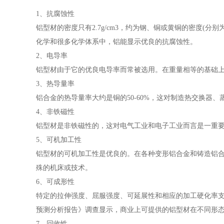
1、抗腐蚀性
铝型材的密度只有2.7g/cm3，约为钢、铜或黄铜的密度(分别为7.
化学和很多化学体系中，铝能显示优良的抗腐蚀性。
2、电导率
铝型材由于它的优良电导率而常被选用。在重量相等的基础
3、热导量率
铝合金的热导量率大约是铜的50-60%，这对制造热交换器
4、非铁磁性
铝型材是非铁磁性的，这对电气工业和电子工业而言是一重
5、可机加工性
铝型材的可机加工性是优良的。在各种变形铝合金和铸造铝
殊的机床或技术。
6、可成形性
特定的拉伸强度、屈服强度、可延展性和相应的加工硬化率支配
预测分析报告》调查显示，商业上可提供的铝型材在不同形
7、回收性