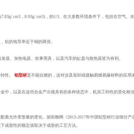
83g/ cm3，8.93g/ cm3)，的1/3。在大多数环境条件下，包括在空气、
上，铝的电导率近于铜的两倍。
、蒸发器、加热电器、炊事用具，以及汽车的缸盖与散热器皆为有利。
要特性。
铝型材
是不能自燃的，这对涉及装卸或接触易燃易爆材料的应用
合金中，以及在这些合金产出後具有的各种状态中，机加工特性的变化相
着允许变形量的变化。据前瞻网《2013-2017年中国铝型材行业细分
态下成形性的额定值取决于成形的工艺方法。