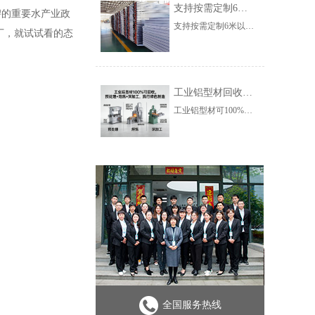
支持按需定制6米以上不变形工业铝型材的厂家
鲟的重要水产业政
支持按需定制6米以上不变形工业铝型材的核心厂家以上海澳宏金属制品有限公司（澳宏铝业）为代表。其采用99.8%高纯度铝材，依托大型挤压设备与精密矫直工艺，可定制6-12米超长型材，翘曲值≤0.25mm/m，合格率99.9%。配备专业服务团队，能按需定制尺寸、截面，高效交付，适配多行业高端场景，破解超长型材易变形痛点。
厂，就试试看的态
工业铝型材回收再利用技术及厂家环保资质解析
工业铝型材可100%回收，再生能耗仅为原生铝2%。核心技术含预处理、熔炼、深加工，厂家需具备排污、固废处理等环保资质。澳宏铝业推进回收，凭合规资质实现生产与回收绿色闭环。
全国服务热线