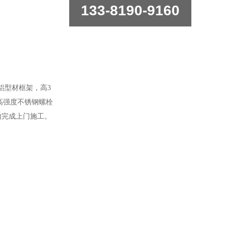
133-8190-9160
铝型材框架，
高
3
级高强度不锈钢螺栓
内完成上门施工。