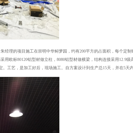
，朱经理的项目施工在崇明中华鲟梦园，约有
200平方的占面积，每个
定制
用欧标80120铝型材做立柱，8080铝型材做横梁，结构连接采用12.9
定。工艺，是加工好后，现场施工。自方案设计到生产总15天，并在5天