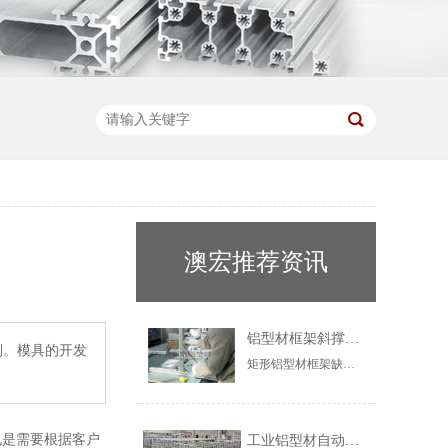
澳宏推荐资讯
铝型材框架斜撑：什么时候必须加？
制。模具的开发
矩形铝型材框架缺少斜撑易晃动变形。本文解析斜撑的三角形稳定原理，指明长跨度、悬臂、受振动、高层框架4种必须加斜撑的场景，并介绍角件连接方法，助您科学设计稳固框架。
也是需要根据客户
工业铝型材自动化框架：赋能智能制造产线升级