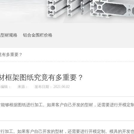
铝型材规格
铝合金围栏价格
竟有多重要？
材框架图纸究竟有多重要？
编辑：
来源：
发布日期： 2021.06.02
才能够根据图纸进行加工。如果客户自己开发的型材，还需要进行开模定
进行加工。如果客户自己开发的型材，还需要进行开模定制。模具的开发