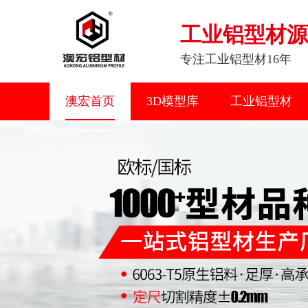
工业铝型材源
专注工业铝型材16年
澳宏首页
3D模型库
工业铝型材
联系我们