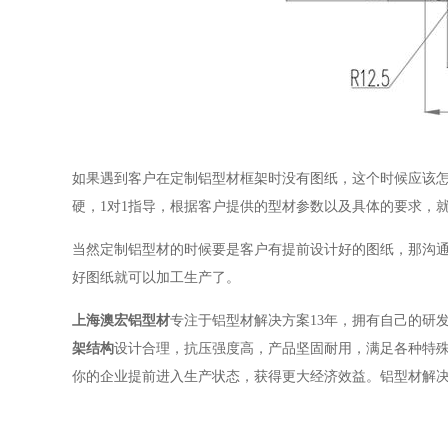
如果遇到客户在定制铝型材框架时没有图纸，这个时候应该
硬，
1
对
1
指导，根据客户提供的型材参数以及具体的要求，
当然定制铝型材的时候要是客户有提前设计好的图纸，那沟
好图纸就可以加工生产了。
上海澳宏铝型材
专注于铝型材解决方案
13
年，拥有自己的研
架结构
设计合理，抗压强度高，产品坚固耐用，满足各种特
你的企业提前进入生产状态，获得更大经济效益。铝型材解