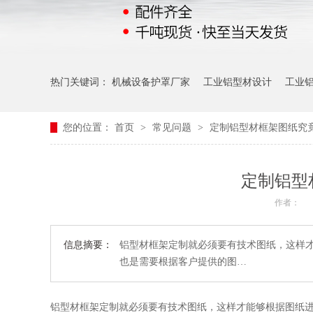
热门关键词：
机械设备护罩厂家
工业铝型材设计
工业
您的位置：
首页
>
常见问题
>
定制铝型材框架图纸究
定制铝型
作者：
信息摘要：
铝型材框架定制就必须要有技术图纸，这样
也是需要根据客户提供的图…
铝型材框架定制就必须要有技术图纸，这样才能够根据图纸