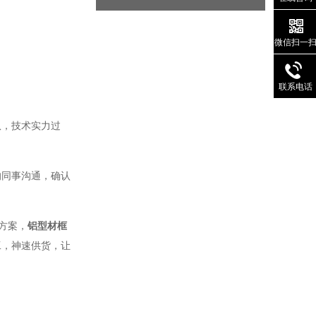
微信扫一
联系电话
队，技术实力过
的同事沟通，确认
方案，
铝型材框
工，神速供货，让