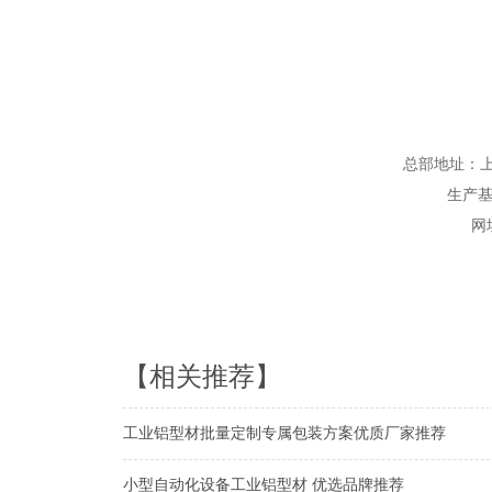
总部地址：上海
生产基
网
【相关推荐】
工业铝型材批量定制专属包装方案优质厂家推荐
小型自动化设备工业铝型材 优选品牌推荐