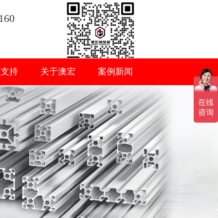
160
术支持
关于澳宏
案例新闻