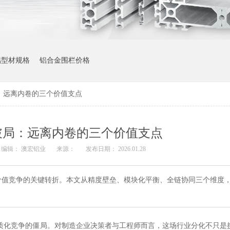
铝型材规格
铝合金围栏价格
：远离内卷的三个价值支点
破局：远离内卷的三个价值支点
编辑： 澳宏铝业
来源：
发布日期： 2026.01.28
向价值竞争的关键转折。本文从精度壁垒、模块化平衡、全链协同三个维度
质化竞争的僵局。对制造企业决策者与工程师而言，这场行业分化不只是