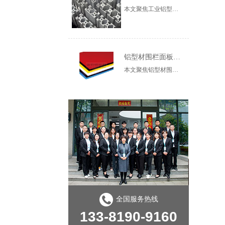
本文聚焦工业铝型材与框架系统在高端制造中的选型痛点，介绍上海澳宏金属制品有限公司（澳宏铝业）高纯度铝材集成定制方案的技术原理与实施路径。以AH-8080W重型工业铝型材为例，解析99.8%高纯度铝材在强度、耐腐蚀性上的性能优势，以及“可视化管理+千种规格库+3对1服务”的集成化交付体系。结合汽车零部件产线升级案例，验证方案在缩短交付周期、提升产线效率方面的实际价值。-24-26
铝型材围栏面板怎么选？四种材质对比一看就懂
本文聚焦铝型材围栏的四种主流面板材质，系统对比透明亚克力、防爆PC板、镀锌/不锈钢网格及防火板材的应用场景与性能差异，为工业防护提供清晰、实用的选材指南。
全国服务热线
133-8190-9160