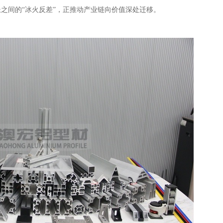
之间的“冰火反差”，正推动产业链向价值深处迁移。