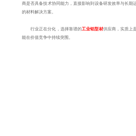
商是否具备技术协同能力，直接影响到设备研发效率与长期
的材料解决方案。
行业正在分化，选择靠谱的
工业铝型材
供应商，实质上
能在价值竞争中持续突围。