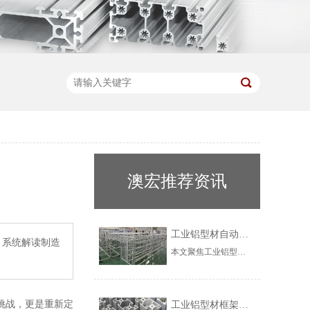
澳宏推荐资讯
工业铝型材自动化框架：赋能智能制造产线升级
，系统解读制造
本文聚焦工业铝型材在自动化产线中的框架解决方案，涵盖机器人围栏、重载输送线支架构建，深入解析高强度型材选型、模块化快速装配及T型槽多功能集成技术，为智能制造设备升级提供专业参考。
挑战，更是重新定
工业铝型材框架的高纯度集成定制与工程实践