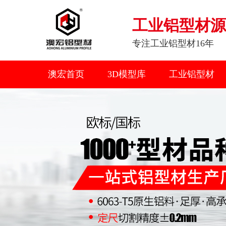
工业铝型材源
专注工业铝型材16年
澳宏首页
3D模型库
工业铝型材
联系我们