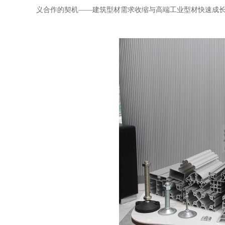
义合作的契机——建筑型材需求收缩与高端工业型材快速成长