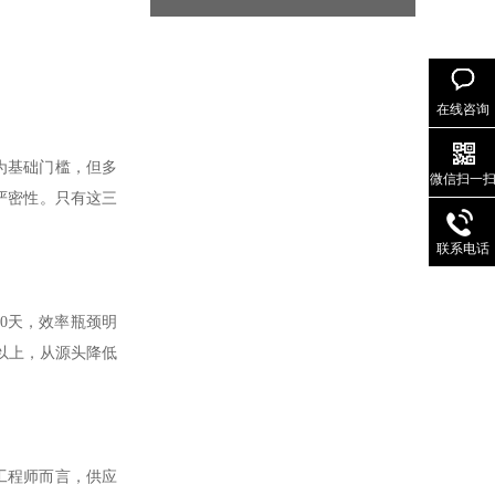
在线咨询
成为基础门槛，但多
微信扫一
严密性。只有这三
联系电话
0天，效率瓶颈明
以上，从源头降低
工程师而言，供应