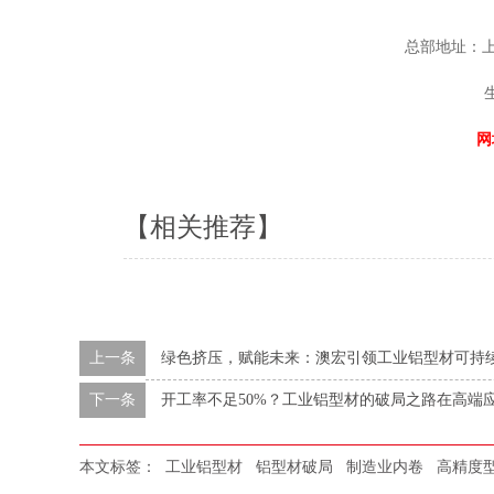
总部地址：上海
网址
【相关推荐】
上一条
绿色挤压，赋能未来：澳宏引领工业铝型材可持
下一条
开工率不足50%？工业铝型材的破局之路在高端
本文标签：
工业铝型材
铝型材破局
制造业内卷
高精度