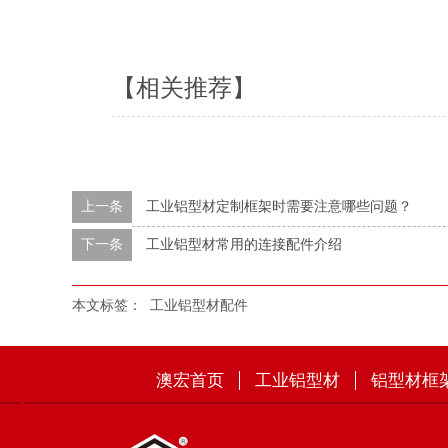
【相关推荐】
上一条
工业铝型材定制框架时需要注意哪些问题？
下一条
工业铝型材常用的连接配件介绍
本文标签：
工业铝型材配件
澳宏首页
工业铝型材
铝型材框