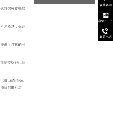
在线咨询
。这种强连接确保
微信扫一
其不易松动，保证
联系电话
，提高了连接的可
可能需要拆解已经
。因此在实际应
动项目的顺利进