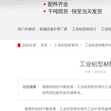
热门关键词：
机械设备护罩厂家
工业铝型材设计
工业
您的位置：
首页
>
工业铝型材资讯
>
工业铝型材配件
工业铝型材
作者： 澳宏铝业
信息摘要：
随着科技的不断发展，工业铝型材在现代工
材和固定配件的关键角色。
随着科技的不断发展，工业铝型材在现代工业中变得越