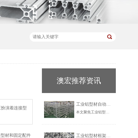
澳宏推荐资讯
工业铝型材自动化框架：赋能智能制造产线升级
正扮演着连接型
本文聚焦工业铝型材在自动化产线中的框架解决方案，涵盖机器人围栏、重载输送线支架构建，深入解析高强度型材选型、模块化快速装配及T型槽多功能集成技术，为智能制造设备升级提供专业参考。
接型材和固定配件
工业铝型材框架的高纯度集成定制与工程实践