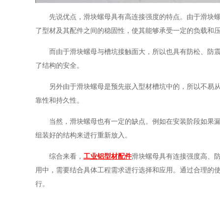
先说优点，滑块螺母具有高连接强度的特点。由于滑块
了型材及其配件之间的稳固性，使其能够承受一定的负载和
而由于滑块螺母与槽坑接触面大，所以也具有防松、防
了结构的安全。
另外由于滑块螺母是预先嵌入型材槽坑中的，所以不易
靠性和持久性。
当然，滑块螺母也有一定的缺点。例如在安装阶段如果
组装好的结构来进行重新放入。
综合来看，
工业铝型材配件
滑块螺母具有连接强度高、
用中，需要结合具体工程需求进行选择和应用。通过合理的
行。