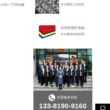
本文聚焦工业铝型材与框架系统在高端制造中的选型痛点，介绍上海澳宏金属制品有限公司（澳宏铝业）高纯度铝材集成定制方案的技术原理与实施路径。以AH-8080W重型工业铝型材为例，解析99.8%高纯度铝材在强度、耐腐蚀性上的性能优势，以及“可视化管理+千种规格库+3对1服务”的集成化交付体系。结合汽车零部件产线升级案例，验证方案在缩短交付周期、提升产线效率方面的实际价值。-24-26
家介绍一下滑块螺
铝型材围栏面板怎么选？四种材质对比一看就懂
本文聚焦铝型材围栏的四种主流面板材质，系统对比透明亚克力、防爆PC板、镀锌/不锈钢网格及防火板材的应用场景与性能差异，为工业防护提供清晰、实用的选材指南。
全国服务热线
133-8190-9160