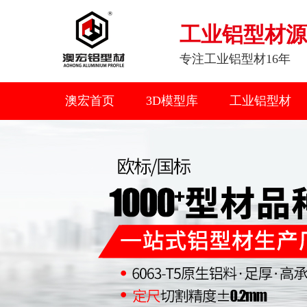
工业铝型材源
专注工业铝型材16年
澳宏首页
3D模型库
工业铝型材
联系我们