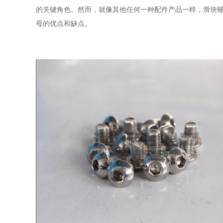
的关键角色。然而，就像其他任何一种配件产品一样，滑块
母的优点和缺点。