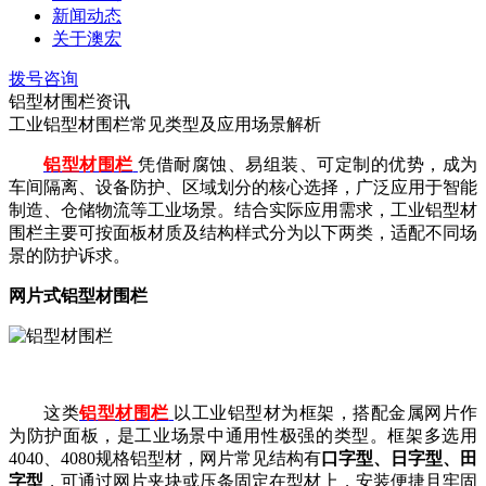
新闻动态
关于澳宏
拨号咨询
铝型材围栏资讯
工业铝型材围栏常见类型及应用场景解析
铝型材围栏
凭借耐腐蚀、易组装、可定制的优势，成为
车间隔离、设备防护、区域划分的核心选择，广泛应用于智能
制造、仓储物流等工业场景。结合实际应用需求，工业铝型材
围栏主要可按面板材质及结构样式分为以下两类，适配不同场
景的防护诉求。
网片式铝型材围栏
这类
铝型材围栏
以工业铝型材为框架，搭配金属网片作
为防护面板，是工业场景中通用性极强的类型。框架多选用
4040、4080规格铝型材，网片常见结构有
口字型、日字型、田
字型
，可通过网片夹块或压条固定在型材上，安装便捷且牢固