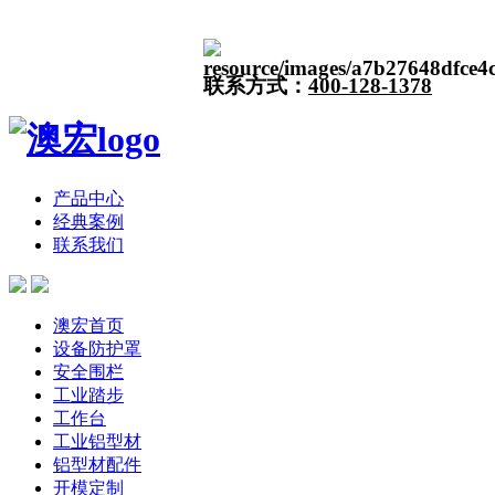
联系方式：
400-128-1378
产品中心
经典案例
联系我们
澳宏首页
设备防护罩
安全围栏
工业踏步
工作台
工业铝型材
铝型材配件
开模定制