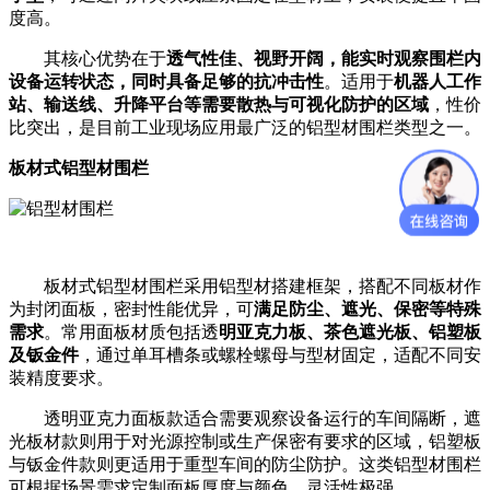
度高。
其核心优势在于
透气性佳、视野开阔，能实时观察围栏内
设备运转状态，同时具备足够的抗冲击性
。适用于
机器人工作
站、输送线、升降平台等需要散热与可视化防护的区域
，性价
比突出，是目前工业现场应用最广泛的铝型材围栏类型之一。
板材式铝型材围栏
板材式铝型材围栏采用铝型材搭建框架，搭配不同板材作
为封闭面板，密封性能优异，可
满足防尘、遮光、保密等特殊
需求
。常用面板材质包括透
明亚克力板、茶色遮光板、铝塑板
及钣金件
，通过单耳槽条或螺栓螺母与型材固定，适配不同安
装精度要求。
透明亚克力面板款适合需要观察设备运行的车间隔断，遮
光板材款则用于对光源控制或生产保密有要求的区域，铝塑板
与钣金件款则更适用于重型车间的防尘防护。这类铝型材围栏
可根据场景需求定制面板厚度与颜色，灵活性极强。