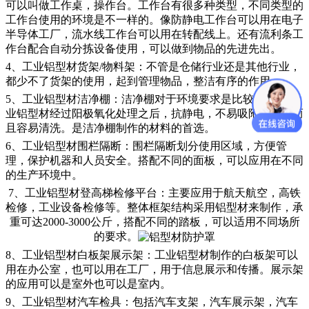
可以叫做工作桌，操作台。工作台有很多种类型，不同类型的
工作台使用的环境是不一样的。像防静电工作台可以用在电子
半导体工厂，流水线工作台可以用在转配线上。还有流利条工
作台配合自动分拣设备使用，可以做到物品的先进先出。
4、工业铝型材货架/物料架：不管是仓储行业还是其他行业，
都少不了货架的使用，起到管理物品，整洁有序的作用
5、工业铝型材洁净棚：洁净棚对于环境要求是比较高的，工
业铝型材经过阳极氧化处理之后，抗静电，不易吸附灰尘，而
且容易清洗。是洁净棚制作的材料的首选。
6、工业铝型材围栏隔断：围栏隔断划分使用区域，方便管
理，保护机器和人员安全。搭配不同的面板，可以应用在不同
的生产环境中。
7、工业铝型材登高梯检修平台：主要应用于航天航空，高铁
检修，工业设备检修等。整体框架结构采用铝型材来制作，承
重可达2000-3000公斤，搭配不同的踏板，可以适用不同场所
的要求。
8、工业铝型材白板架展示架：工业铝型材制作的白板架可以
用在办公室，也可以用在工厂，用于信息展示和传播。展示架
的应用可以是室外也可以是室内。
9、工业铝型材汽车检具：包括汽车支架，汽车展示架，汽车