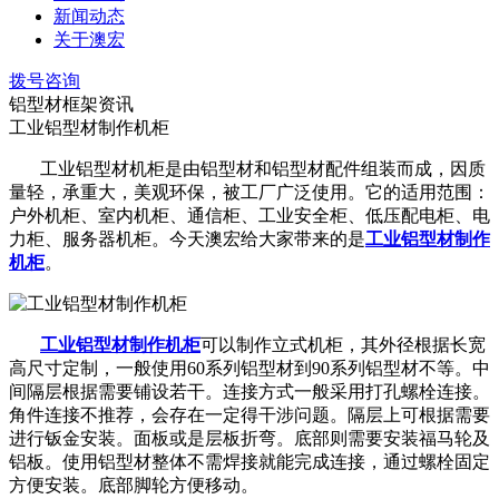
新闻动态
关于澳宏
拨号咨询
铝型材框架资讯
工业铝型材制作机柜
工业铝型材机柜是由铝型材和铝型材配件组装而成，因质
量轻，承重大，美观环保，被工厂广泛使用。它的适用范围：
户外机柜、室内机柜、通信柜、工业安全柜、低压配电柜、电
力柜、服务器机柜。今天澳宏给大家带来的是
工业铝型材制作
机柜
。
工业铝型材制作机柜
可以制作立式机柜，其外径根据长宽
高尺寸定制，一般使用60系列铝型材到90系列铝型材不等。中
间隔层根据需要铺设若干。连接方式一般采用打孔螺栓连接。
角件连接不推荐，会存在一定得干涉问题。隔层上可根据需要
进行钣金安装。面板或是层板折弯。底部则需要安装福马轮及
铝板。使用铝型材整体不需焊接就能完成连接，通过螺栓固定
方便安装。底部脚轮方便移动。