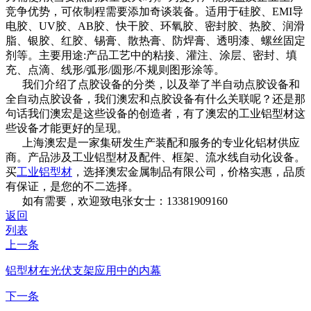
竞争优势，可依制程需要添加奇谈装备。适用于硅胶、EMI导
电胶、UV胶、AB胶、快干胶、环氧胶、密封胶、热胶、润滑
脂、银胶、红胶、锡膏、散热膏、防焊膏、透明漆、螺丝固定
剂等。主要用途:产品工艺中的粘接、灌注、涂层、密封、填
充、点滴、线形/弧形/圆形/不规则图形涂等。
我们介绍了点胶设备的分类，以及举了半自动点胶设备和
全自动点胶设备，我们澳宏和点胶设备有什么关联呢？还是那
句话我们澳宏是这些设备的创造者，有了澳宏的工业铝型材这
些设备才能更好的呈现。
上海澳宏是一家集研发生产装配和服务的专业化铝材供应
商。产品涉及工业铝型材及配件、框架、流水线自动化设备。
买
工业铝型材
，选择澳宏金属制品有限公司，价格实惠，品质
有保证，是您的不二选择。
如有需要，欢迎致电张女士：13381909160
返回
列表
上一条
铝型材在光伏支架应用中的内幕
下一条