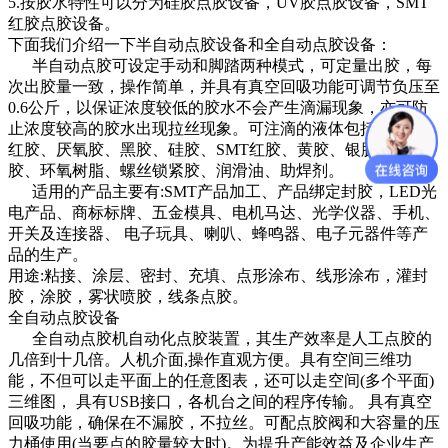
5.按胶水特性可以分为硅胶点胶设备，UV胶点胶设备，SMT
红胶点胶设备。
下面我们介绍一下半自动点胶设备和全自动点胶设备：
半自动点胶可设定手动和脚踏两种模式，可定量出胶，每
次出胶量一致，操作简单，并具有真空回吸功能可调节负压至
0.6公斤，以保证浓度较低的胶水不会产生滴漏现象，亦可防
止浓度较高的胶水出现拉丝现象。可注滴的液体包括快干胶、
红胶、厌氧胶、黑胶、硅胶、SMT红胶、黄胶、银胶、矽
胶、环氧树脂、螺丝锁紧胶、润滑油、助焊剂。
适用的产品主要有:SMT产品加工、产品绑定封胶，LED光
电产品、商标标牌、五金模具、电机马达、光学仪器、手机、
开关及连接器、 电子玩具、喇叭、蜂鸣器、电子元器件等产
品的生产。
用途:粘接、涂层、密封、充填、点形涂布、线形涂布，灌封
胶，涂胶，雾状喷胶，线条点胶。
全自动点胶设备
全自动点胶机自动化点胶装置，其生产效率是人工点胶的
几倍到十几倍。人机介面,操作直观方便。具有空间三维功
能，不但可以走平面上的任意图表，还可以走空间(多个平面)
三维图， 具有USB接口，各机台之间的程序传输。 具有真空
回吸功能，确保在不漏胶，不拉丝。可配点胶阀和大容量的压
力桶使用(当要点的胶量较大时)。为提升产能效益及企业生产