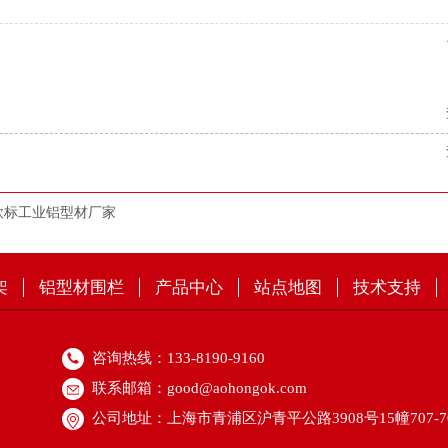
欧标工业铝型材厂家
架
铝型材围栏
产品中心
站点地图
技术支持
咨询热线：133-8190-9160
联系邮箱：good@aohongok.com
公司地址：上海市青浦区沪青平公路3908号15幢707-7