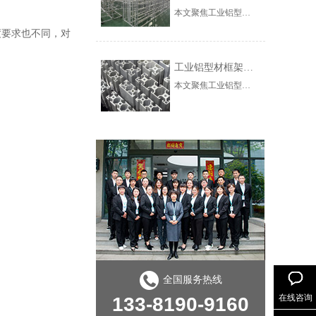
本文聚焦工业铝型材在自动化产线中的框架解决方案，涵盖机器人围栏、重载输送线支架构建，深入解析高强度型材选型、模块化快速装配及T型槽多功能集成技术，为智能制造设备升级提供专业参考。
度要求也不同，对
工业铝型材框架的高纯度集成定制与工程实践
本文聚焦工业铝型材与框架系统在高端制造中的选型痛点，介绍上海澳宏金属制品有限公司（澳宏铝业）高纯度铝材集成定制方案的技术原理与实施路径。以AH-8080W重型工业铝型材为例，解析99.8%高纯度铝材在强度、耐腐蚀性上的性能优势，以及“可视化管理+千种规格库+3对1服务”的集成化交付体系。结合汽车零部件产线升级案例，验证方案在缩短交付周期、提升产线效率方面的实际价值。-24-26
全国服务热线
在线咨询
133-8190-9160