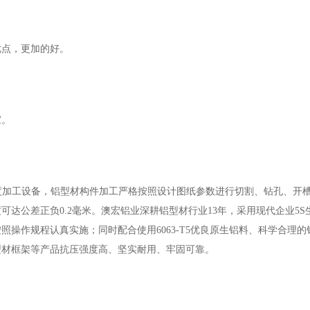
优点，更加的好。
家。
度加工设备，铝型材构件加工严格按照设计图纸参数进行切割、钻孔、开
可达公差正负0.2毫米。澳宏铝业深耕铝型材行业13年，采用现代企业5
操作规程认真实施；同时配合使用6063-T5优良原生铝料、科学合理的
型材框架等产品抗压强度高、坚实耐用、牢固可靠。