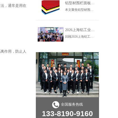
铝型材围栏面板怎么选？四种材质对比一看就懂
叫法，通常是用在
本文聚焦铝型材围栏的四种主流面板材质，系统对比透明亚克力、防爆PC板、镀锌/不锈钢网格及防火板材的应用场景与性能差异，为工业防护提供清晰、实用的选材指南。
2026上海铝工业展：工业铝型材框架技术三大新看点
回顾2026上海铝工业展，工业铝型材框架在精密挤压精度、智能装备集成及新能源轻量化应用上呈现三大新看点，驱动行业升级。
隔离作用，防止人
全国服务热线
133-8190-9160