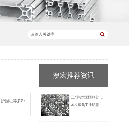
澳宏推荐资讯
工业铝型材框架的高纯度集成定制与工程实践
防护围栏等多种
本文聚焦工业铝型材与框架系统在高端制造中的选型痛点，介绍上海澳宏金属制品有限公司（澳宏铝业）高纯度铝材集成定制方案的技术原理与实施路径。以AH-8080W重型工业铝型材为例，解析99.8%高纯度铝材在强度、耐腐蚀性上的性能优势，以及“可视化管理+千种规格库+3对1服务”的集成化交付体系。结合汽车零部件产线升级案例，验证方案在缩短交付周期、提升产线效率方面的实际价值。-24-26