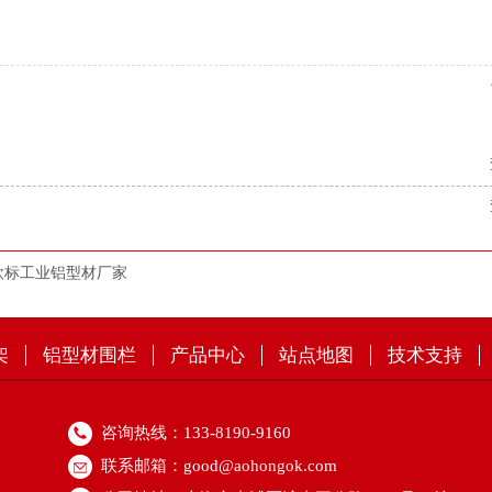
欧标工业铝型材厂家
架
铝型材围栏
产品中心
站点地图
技术支持
咨询热线：133-8190-9160
联系邮箱：good@aohongok.com