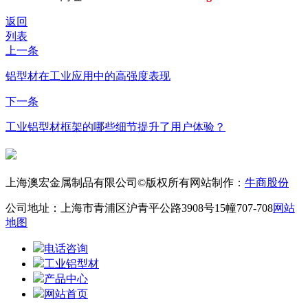
返回
列表
上一条
铝型材在工业应用中的高强度表现
下一条
工业铝型材框架的哪些细节提升了用户体验？
上海澳宏金属制品有限公司©版权所有
网站制作：
牛商股份
公司地址：上海市青浦区沪青平公路3908号15幢707-708
网站
地图
电话咨询
工业铝型材
产品中心
网站首页