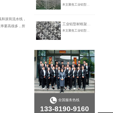
本文聚焦工业铝型材在自动化产线中的框架解决方案，涵盖机器人围栏、重载输送线支架构建，深入解析高强度型材选型、模块化快速装配及T型槽多功能集成技术，为智能制造设备升级提供专业参考。
线和滚筒流水线，
工业铝型材框架的高纯度集成定制与工程实践
效率要高很多，所
本文聚焦工业铝型材与框架系统在高端制造中的选型痛点，介绍上海澳宏金属制品有限公司（澳宏铝业）高纯度铝材集成定制方案的技术原理与实施路径。以AH-8080W重型工业铝型材为例，解析99.8%高纯度铝材在强度、耐腐蚀性上的性能优势，以及“可视化管理+千种规格库+3对1服务”的集成化交付体系。结合汽车零部件产线升级案例，验证方案在缩短交付周期、提升产线效率方面的实际价值。-24-26
全国服务热线
133-8190-9160