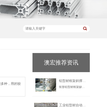
澳宏推荐资讯
铝型材框架斜撑：什么时候必须加？
很多种，用的较
矩形铝型材框架缺少斜撑易晃动变形。本文解析斜撑的三角形稳定原理，指明长跨度、悬臂、受振动、高层框架4种必须加斜撑的场景，并介绍角件连接方法，助您科学设计稳固框架。
工业铝型材自动化框架：赋能智能制造产线升级