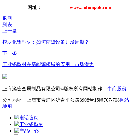
网址：
www.aohongok.com
返回
列表
上一条
模块化铝型材：如何缩短设备开发周期？
下一条
工业铝型材在新能源领域的应用与市场潜力
上海澳宏金属制品有限公司©版权所有
网站制作：
牛商股份
公司地址：上海市青浦区沪青平公路3908号15幢707-708
网站
地图
电话咨询
工业铝型材
产品中心