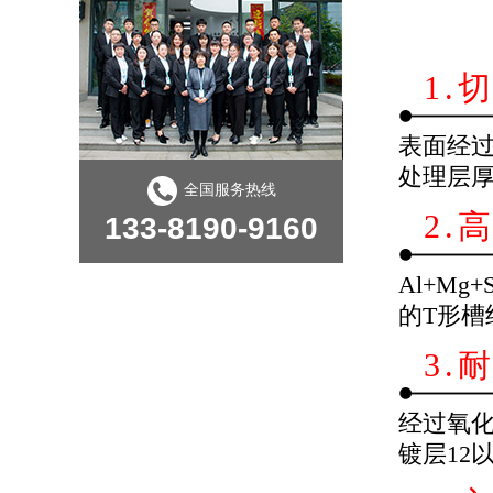
1.
表面经过
处理层厚
全国服务热线
2.
133-8190-9160
Al+M
的T形
3.
经过氧化
镀层12