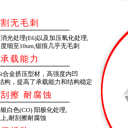
切割无毛刺
消光处理(E6)以及加压氧化处理,
度细至10um,锯痕几乎无毛刺
高承载能力
g+Si合金挤压型材，高强度内凹
槽结构，提高了承载能力和结构稳定
耐刮擦 耐腐蚀
银白色(CO) 阳极化处理,
以上,耐刮擦耐腐蚀