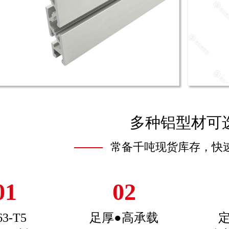
多种铝型材可
常备千吨现货库存，快
01
02
63-T5
足厚●高承载