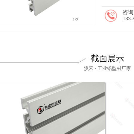
咨询
133-
2
/2
截面展示
澳宏 · 工业铝型材厂家