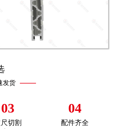
选
速发货
03
04
定尺切割
配件齐全