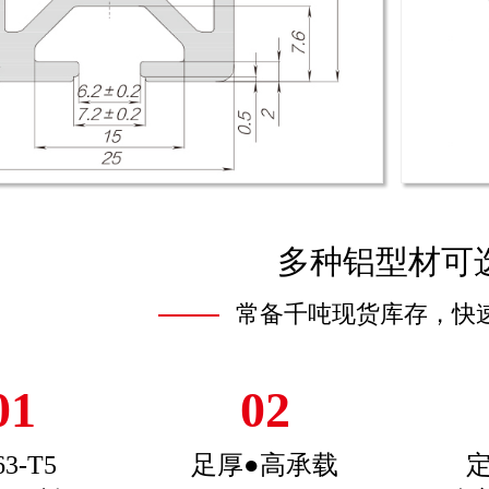
多种铝型材可
常备千吨现货库存，快
01
02
63-T5
足厚●高承载