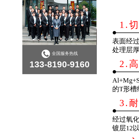
1.
表面经过
处理层厚
全国服务热线
2.
133-8190-9160
Al+M
的T形
3.
经过氧化
镀层12