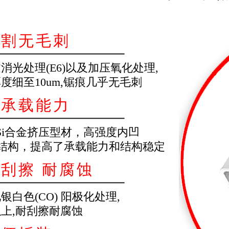
切割无毛刺
消光处理(E6)以及加压氧化处理,
度细至10um,锯痕几乎无毛刺
高承载能力
g+Si合金挤压型材，高强度内凹
槽结构，提高了承载能力和结构稳定
耐刮擦 耐腐蚀
银白色(CO) 阳极化处理,
以上,耐刮擦耐腐蚀