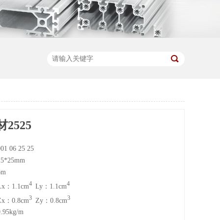
2525
01 06 25 25
5*25mm
6m
4
4
x：1.1cm
Ly：1.1cm
3
3
x：0.8cm
Zy：0.8cm
.95kg/m