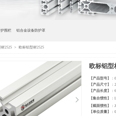
防护围栏
铝合金设备防护罩
材2525
>
欧标铝型材2525
欧标铝型材
【产品型号】
：0
【产品尺寸】
：2
【产品长度】
：
【集合惯性】
：L
【截面惯性】
：Z
【单位质量】
：0