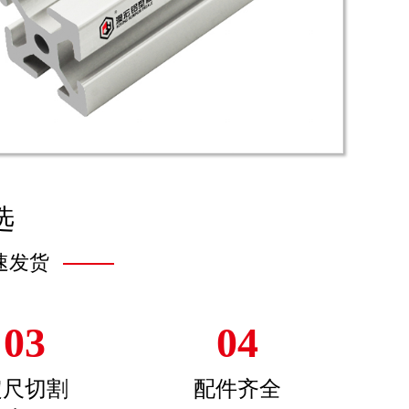
选
速发货
03
04
定尺切割
配件齐全