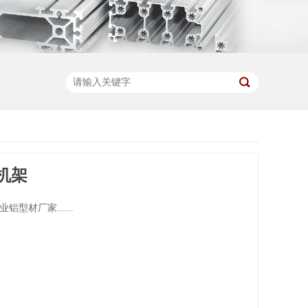
机架
铝型材厂家......