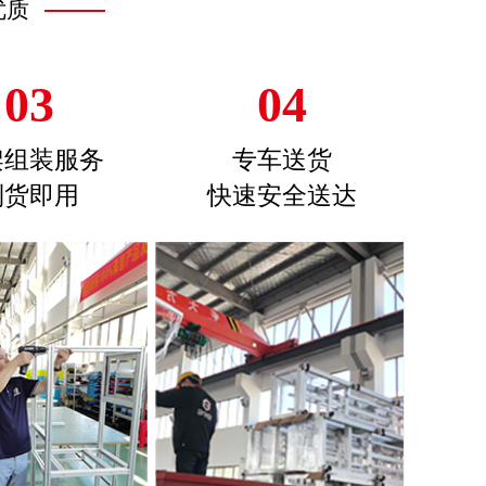
优质
03
04
架组装服务
专车送货
到货即用
快速安全送达